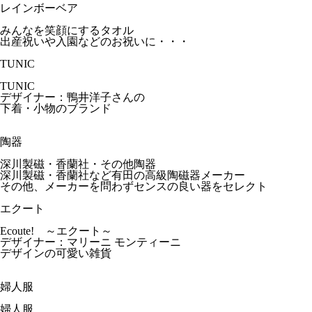
レインボーベア
みんなを笑顔にするタオル
出産祝いや入園などのお祝いに・・・
TUNIC
TUNIC
デザイナー：鴨井洋子さんの
下着・小物のブランド
陶器
深川製磁・香蘭社・その他陶器
深川製磁・香蘭社など有田の高級陶磁器メーカー
その他、メーカーを問わずセンスの良い器をセレクト
エクート
Ecoute! ～エクート～
デザイナー：マリーニ モンティーニ
デザインの可愛い雑貨
婦人服
婦人服